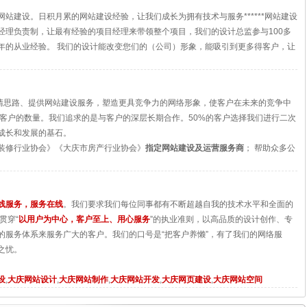
站建设。日积月累的网站建设经验，让我们成长为拥有技术与服务******网站建设
经理负责制，让最有经验的项目经理来带领整个项目，我们的设计总监参与100多
年的从业经验。 我们的设计能改变您们的（公司）形象，能吸引到更多得客户，让
理清思路、提供网站建设服务，塑造更具竞争力的网络形象，使客户在未来的竞争中
求客户的数量。我们追求的是与客户的深层长期合作。50%的客户选择我们进行二次
成长和发展的基石。
装修行业协会》《大庆市房产行业协会》
指定网站建设及运营服务商
； 帮助众多公
。
线服务，服务在线
。我们要求我们每位同事都有不断超越自我的技术水平和全面的
贯穿“
以用户为中心，客户至上、用心服务
”的执业准则，以高品质的设计创作、专
的服务体系来服务广大的客户。我们的口号是“把客户养懒”，有了我们的网络服
之忧。
设
,
大庆网站设计
,
大庆网站制作
,
大庆网站开发
,
大庆网页建设
,
大庆网站空间