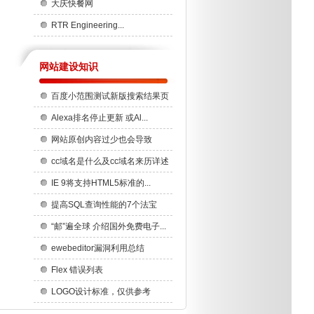
大庆快餐网
RTR Engineering...
网站建设知识
百度小范围测试新版搜索结果页
...
Alexa排名停止更新 或Al...
网站原创内容过少也会导致
Ad...
cc域名是什么及cc域名来历详述
IE 9将支持HTML5标准的...
提高SQL查询性能的7个法宝
“邮”遍全球 介绍国外免费电子...
ewebeditor漏洞利用总结
Flex 错误列表
LOGO设计标准，仅供参考