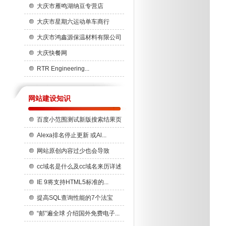
大庆市雁鸣湖纳豆专营店
大庆市星期六运动单车商行
大庆市鸿鑫源保温材料有限公司
大庆快餐网
RTR Engineering...
网站建设知识
百度小范围测试新版搜索结果页
...
Alexa排名停止更新 或Al...
网站原创内容过少也会导致
Ad...
cc域名是什么及cc域名来历详述
IE 9将支持HTML5标准的...
提高SQL查询性能的7个法宝
“邮”遍全球 介绍国外免费电子...