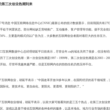
的第三次创业热潮到来
号消息 中国互联网络信息中心(CNNIC)最新公布的统计数据显示，目前我国共有2
乎处于闲置状态。部分网站缺乏营销推广、互动服务、客户管理等功能。据不完全统计
50%，主要盈利模式仍以广告为主，大多数的互联网创业者面对着巨大的生存压力。
I互联网数据中心总经理胡延平日前表示，尽管去年.cn的域名关闭了很多，但没有
历了三次创业热潮：第一次创业热潮是1997－1999年。第二次创业热潮是在2003－
0年开始。尽管环境越来越严酷，但是互联网内在的勃勃生机仍然压抑不住。
联网创业，胡延平表示：“中国改革开放30多年以来，在国民经济的若干领域里，
国际化、更技术化、更自由化、更阳光、更透明、更朝阳的了。”
互联网创业领域，胡延平表示，以前大家可能看到的是三五个热点，在第三次创业热
区、游戏以及基于移动互联网的各种各样的服务，以及本地化、地方行业市场的垂直