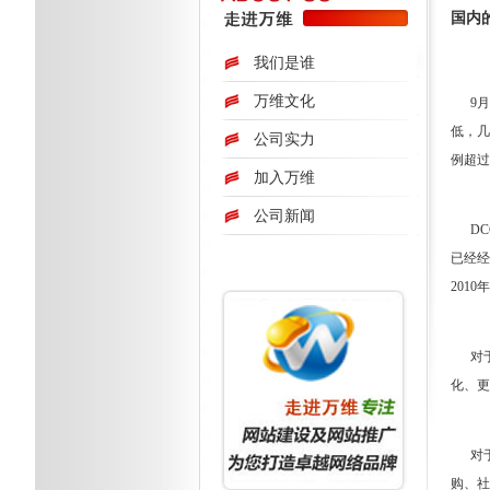
国内
我们是谁
万维文化
9月7
低，几
公司实力
例超过
加入万维
公司新闻
DCC
已经经
201
对于互
化、更
对于
购、社